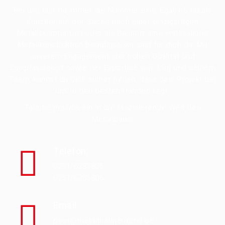
Bei uns bist du immer die Nummer eins. Egal, ob du als
Künstler auf der Suche nach einer einzigartigen
Metallskulptur bist oder als Bauherr eine verlässliche
Metallkonstruktion benötigst, wir sind für dich da. Mit
unserem Engagement, der hohen Qualität und
Zuverlässigkeit sowie der Expertise von Jörg und seinem
Team, kannst du dich sicher fühlen, dass dein Projekt bei
uns in den besten Händen liegt.
Tauche mit uns ein in die faszinierende Welt des
Metallbaus!
Telefon:
0251/6285805
0251/6285806
Email:
post@metallbauneufend.de