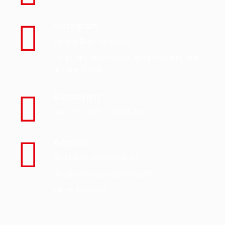
Instagram:
@metallbau_neufend
Folge uns und erhalte direkten Einblick in
unsere Arbeit
Bürozeiten:
Mo – Fr 8:00 – 16:00 Uhr
Adresse:
Metallbau Jörg Neufend
Gustav-Stresemann-Weg 56
48155 Münster