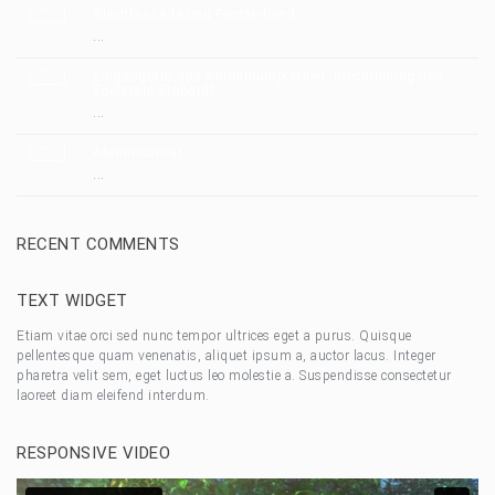
Blechfassade und Fensterband
...
Eingangstür aus Aluminiumprofilen, Blechfüllung und
Edelstahl Stoßgriff
...
Aluminiumtür
...
RECENT COMMENTS
TEXT WIDGET
Etiam vitae orci sed nunc tempor ultrices eget a purus. Quisque
pellentesque quam venenatis, aliquet ipsum a, auctor lacus. Integer
pharetra velit sem, eget luctus leo molestie a. Suspendisse consectetur
laoreet diam eleifend interdum.
RESPONSIVE VIDEO