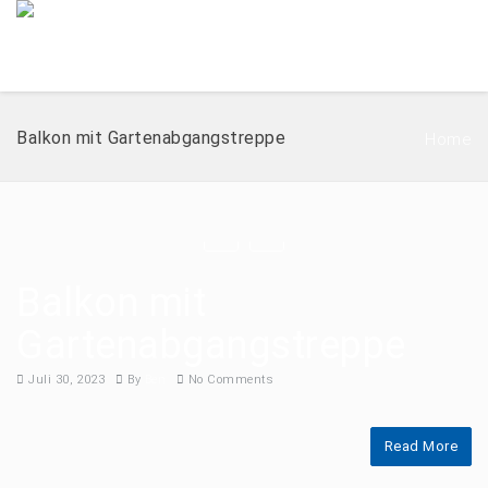
Balkon mit Gartenabgangstreppe
Home
Balkon mit
Gartenabgangstreppe
Juli 30, 2023
By
Ben
No Comments
Read More