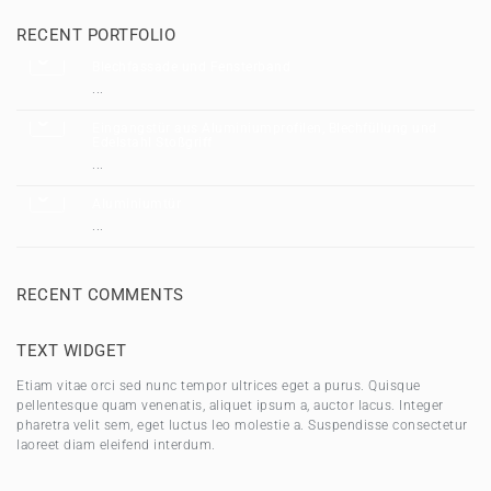
RECENT PORTFOLIO
Blechfassade und Fensterband
...
Eingangstür aus Aluminiumprofilen, Blechfüllung und
Edelstahl Stoßgriff
...
Aluminiumtür
...
RECENT COMMENTS
TEXT WIDGET
Etiam vitae orci sed nunc tempor ultrices eget a purus. Quisque
pellentesque quam venenatis, aliquet ipsum a, auctor lacus. Integer
pharetra velit sem, eget luctus leo molestie a. Suspendisse consectetur
laoreet diam eleifend interdum.