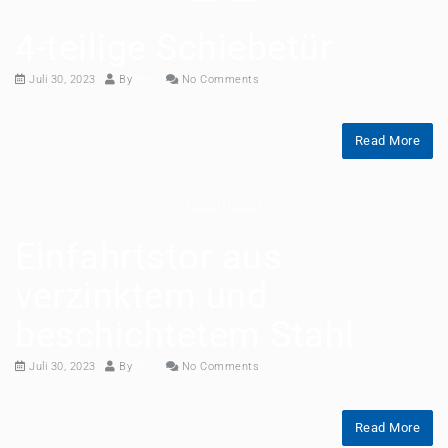
4-teilige Schiebetür
Juli 30, 2023
By
Ben
No Comments
Read More
Einfahrtstor aus
verzinktem und
beschichtetem Stahl
Juli 30, 2023
By
Ben
No Comments
Read More