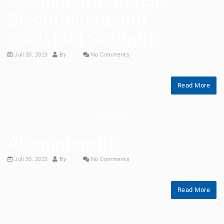
Aluminiumprofilen,
Blechfüllung und
Edelstahl Stoßgriff
Juli 30, 2023
By
Ben
No Comments
Read More
Aluminiumtür
Juli 30, 2023
By
Ben
No Comments
Read More