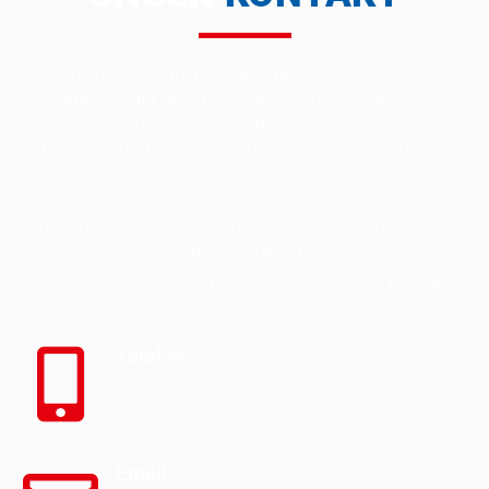
Bei uns bist du immer die Nummer eins. Egal, ob du als
Künstler auf der Suche nach einer einzigartigen
Metallskulptur bist oder als Bauherr eine verlässliche
Metallkonstruktion benötigst, wir sind für dich da. Mit
unserem Engagement, der hohen Qualität und
Zuverlässigkeit sowie der Expertise von Jörg und seinem
Team, kannst du dich sicher fühlen, dass dein Projekt bei uns
in den besten Händen liegt.
Tauche mit uns ein in die faszinierende Welt des Metallbaus!
Telefon:
0251/6285805
0251/6285806
Email: