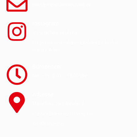
post@metallbauneufend.de
Instagram:
@metallbau_neufend
Folge uns und erhalte direkten Einblick in
unsere Arbeit
Bürozeiten:
Mo – Fr 8:00 – 16:00 Uhr
Adresse:
Metallbau Jörg Neufend
Gustav-Stresemann-Weg 56
48155 Münster